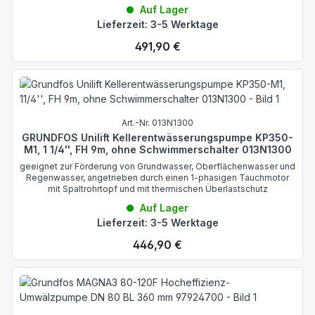
Auf Lager
Lieferzeit: 3-5 Werktage
Regulärer Preis:
491,90 €
Art.-Nr. 013N1300
GRUNDFOS Unilift Kellerentwässerungspumpe KP350-
M1, 1 1/4'', FH 9m, ohne Schwimmerschalter 013N1300
geeignet zur Förderung von Grundwasser, Oberflächenwasser und
Regenwasser, angetrieben durch einen 1-phasigen Tauchmotor
mit Spaltrohrtopf und mit thermischen Überlastschutz
Auf Lager
Lieferzeit: 3-5 Werktage
Regulärer Preis:
446,90 €