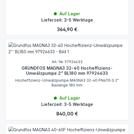
Auf Lager
Lieferzeit: 3-5 Werktage
Regulärer Preis:
364,90 €
Art.-Nr. 97924633
GRUNDFOS MAGNA3 32-40 Hocheffizienz-
Umwälzpumpe 2'' BL180 mm 97924633
Hocheffizienz-Umwälzpumpe MAGNA3 32-40 PN6/10 G 2"
Baulänge 180 mm
Auf Lager
Lieferzeit: 3-5 Werktage
Regulärer Preis:
840,00 €