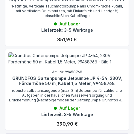
1-stufige, vertikale Tauchmotorpumpe aus Chrom-Nickel-Stahl,
mit vertikalem Druckstutzen, mit Einlaufsieb und Handgriff,
einschließlich Kabellänge
Auf Lager
Lieferzeit: 3-5 Werktage
Regulärer Preis:
351,90 €
Art.-Nr. 99458768
GRUNDFOS Gartenpumpe Jetpumpe JP 4-54, 230V,
Förderhöhe 50 m, Kabel 1,5 Meter, 99458768
robuste selbstansaugende (max. 8m) Jetpumpe für zahlreiche
Aufgaben in der häuslichen Wasserversorgung und
Druckerhöhung (Nachfolgemodell der Gartenpumpe Grundfos JP-
5 B-A-CVBP Nr. 46511002)
Auf Lager
Lieferzeit: 3-5 Werktage
Regulärer Preis:
390,90 €