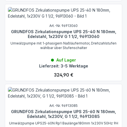
Art.-Nr. 96913060
GRUNDFOS Zirkulationspumpe UPS 25-40 N 180mm,
Edelstahl, 1x230V G 1 1/2, 96913060
Umwälzpumpe mit 1-phasigem Naßläufermotor, Drehzahlstufen
wählbar über Stufenschalter
Auf Lager
Lieferzeit: 3-5 Werktage
Regulärer Preis:
324,90 €
Art.-Nr. 96913085
GRUNDFOS Zirkulationspumpe UPS 25-60 N 180mm,
Edelstahl, 1x230V, G 1 1/2, 96913085
Umwälzpumpe UPS25-60N Rp1 Baulänge180mm 1x230V 50Hz 9H