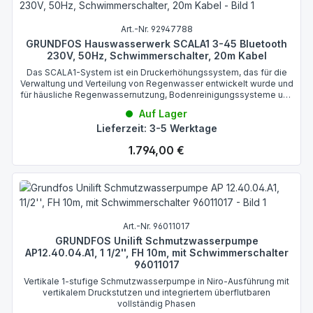
Art.-Nr. 92947788
GRUNDFOS Hauswasserwerk SCALA1 3-45 Bluetooth
230V, 50Hz, Schwimmerschalter, 20m Kabel
Das SCALA1-System ist ein Druckerhöhungssystem, das für die
Verwaltung und Verteilung von Regenwasser entwickelt wurde und
für häusliche Regenwassernutzung, Bodenreinigungssysteme und
Grauwasseranwendungen geeignet ist.
Auf Lager
Lieferzeit: 3-5 Werktage
Regulärer Preis:
1.794,00 €
Art.-Nr. 96011017
GRUNDFOS Unilift Schmutzwasserpumpe
AP12.40.04.A1, 1 1/2'', FH 10m, mit Schwimmerschalter
96011017
Vertikale 1-stufige Schmutzwasserpumpe in Niro-Ausführung mit
vertikalem Druckstutzen und integriertem überflutbaren
vollständig Phasen