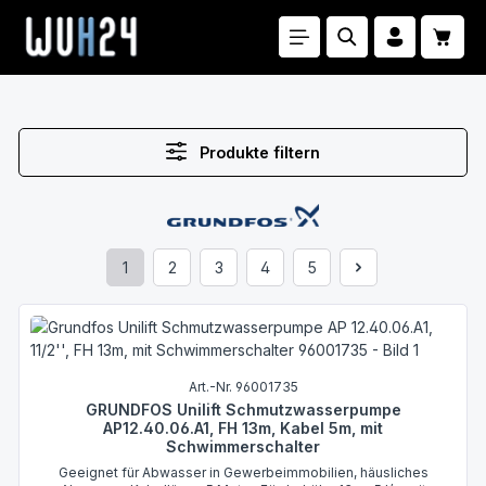
Zum Hauptinhalt springen
Waren
Produkte filtern
1
2
3
4
5
Seite
Seite
Seite
Seite
Seite
Art.-Nr. 96001735
GRUNDFOS Unilift Schmutzwasserpumpe
AP12.40.06.A1, FH 13m, Kabel 5m, mit
Schwimmerschalter
Geeignet für Abwasser in Gewerbeimmobilien, häusliches