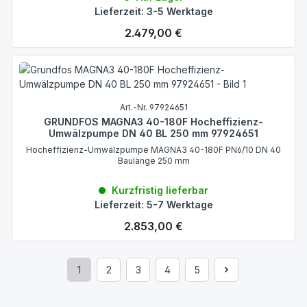
Lieferzeit: 3-5 Werktage
Regulärer Preis:
2.479,00 €
Art.-Nr. 97924651
GRUNDFOS MAGNA3 40-180F Hocheffizienz-
Umwälzpumpe DN 40 BL 250 mm 97924651
Hocheffizienz-Umwälzpumpe MAGNA3 40-180F PN6/10 DN 40
Baulänge 250 mm
Kurzfristig lieferbar
Lieferzeit: 5-7 Werktage
Regulärer Preis:
2.853,00 €
1
2
3
4
5
Seite
Seite
Seite
Seite
Seite