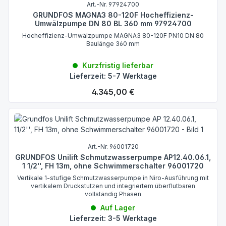
Art.-Nr. 97924700
GRUNDFOS MAGNA3 80-120F Hocheffizienz-
Umwälzpumpe DN 80 BL 360 mm 97924700
Hocheffizienz-Umwälzpumpe MAGNA3 80-120F PN10 DN 80
Baulänge 360 mm
Kurzfristig lieferbar
Lieferzeit: 5-7 Werktage
Regulärer Preis:
4.345,00 €
Art.-Nr. 96001720
GRUNDFOS Unilift Schmutzwasserpumpe AP12.40.06.1,
1 1/2'', FH 13m, ohne Schwimmerschalter 96001720
Vertikale 1-stufige Schmutzwasserpumpe in Niro-Ausführung mit
vertikalem Druckstutzen und integriertem überflutbaren
vollständig Phasen
Auf Lager
Lieferzeit: 3-5 Werktage