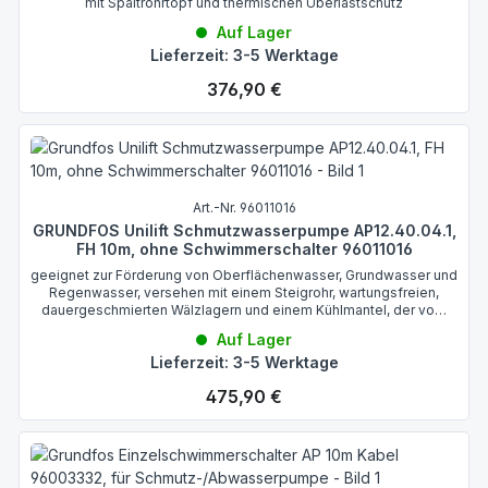
mit Spaltrohrtopf und thermischen Überlastschutz
Auf Lager
Lieferzeit: 3-5 Werktage
Regulärer Preis:
376,90 €
Art.-Nr. 96011016
GRUNDFOS Unilift Schmutzwasserpumpe AP12.40.04.1,
FH 10m, ohne Schwimmerschalter 96011016
geeignet zur Förderung von Oberflächenwasser, Grundwasser und
Regenwasser, versehen mit einem Steigrohr, wartungsfreien,
dauergeschmierten Wälzlagern und einem Kühlmantel, der vom
Fördermedium durchströmt wird und den Motor permanent kühlt
Auf Lager
Lieferzeit: 3-5 Werktage
Regulärer Preis:
475,90 €