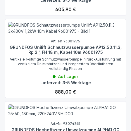
Lieferzeit: 3-5 Werktage
Regulärer Preis:
405,90 €
Art.-Nr. 96001975
GRUNDFOS Unilift Schmutzwasserpumpe AP12.50.11.3,
Rp 2'', FH 18 m, Kabel 10m 96001975
Vertikale 1-stufige Schmutzwasserpumpe in Niro-Ausführung mit
vertikalem Druckstutzen und integriertem überflutbaren
vollständig Phasen
Auf Lager
Lieferzeit: 3-5 Werktage
Regulärer Preis:
888,00 €
Art.-Nr. 93074265
GRUNDFOS Hocheffizienz Umwälzpumpe ALPHA1 GO