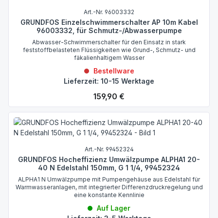
Art.-Nr. 96003332
GRUNDFOS Einzelschwimmerschalter AP 10m Kabel
96003332, für Schmutz-/Abwasserpumpe
Abwasser-Schwimmerschalter für den Einsatz in stark
feststoffbelasteten Flüssigkeiten wie Grund-, Schmutz- und
fäkalienhaltigem Wasser
Bestellware
Lieferzeit: 10-15 Werktage
Regulärer Preis:
159,90 €
Art.-Nr. 99452324
GRUNDFOS Hocheffizienz Umwälzpumpe ALPHA1 20-
40 N Edelstahl 150mm, G 1 1/4, 99452324
ALPHA1 N Umwälzpumpe mit Pumpengehäuse aus Edelstahl für
Warmwasseranlagen, mit integrierter Differenzdruckregelung und
eine konstante Kennlinie
Auf Lager