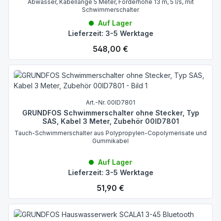
Abwasser, Kabellänge 5 Meter, Förderhöhe 13 m, 5 l/s, mit
Schwimmerschalter
Auf Lager
Lieferzeit: 3-5 Werktage
Regulärer Preis:
548,00 €
Art.-Nr. 00ID7801
GRUNDFOS Schwimmerschalter ohne Stecker, Typ
SAS, Kabel 3 Meter, Zubehör 00ID7801
Tauch-Schwimmerschalter aus Polypropylen-Copolymerisate und
Gummikabel
Auf Lager
Lieferzeit: 3-5 Werktage
Regulärer Preis:
51,90 €