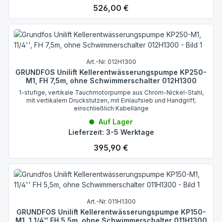
Regulärer Preis:
526,00 €
Art.-Nr. 012H1300
GRUNDFOS Unilift Kellerentwässerungspumpe KP250-
M1, FH 7,5m, ohne Schwimmerschalter 012H1300
1-stufige, vertikale Tauchmotorpumpe aus Chrom-Nickel-Stahl,
mit vertikalem Druckstutzen, mit Einlaufsieb und Handgriff,
einschließlich Kabellänge
Auf Lager
Lieferzeit: 3-5 Werktage
Regulärer Preis:
395,90 €
Art.-Nr. 011H1300
GRUNDFOS Unilift Kellerentwässerungspumpe KP150-
M1, 1 1/4'' FH 5,5m, ohne Schwimmerschalter 011H1300