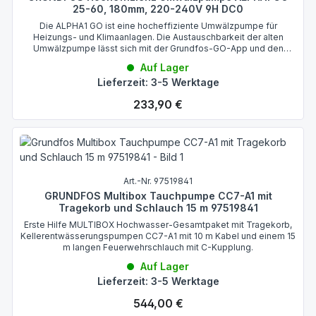
25-60, 180mm, 220-240V 9H DC0
Die ALPHA1 GO ist eine hocheffiziente Umwälzpumpe für
Heizungs- und Klimaanlagen. Die Austauschbarkeit der alten
Umwälzpumpe lässt sich mit der Grundfos-GO-App und den
Pumpenkennlinien einfach ermitteln.
Auf Lager
Lieferzeit: 3-5 Werktage
Regulärer Preis:
233,90 €
Art.-Nr. 97519841
GRUNDFOS Multibox Tauchpumpe CC7-A1 mit
Tragekorb und Schlauch 15 m 97519841
Erste Hilfe MULTIBOX Hochwasser-Gesamtpaket mit Tragekorb,
Kellerentwässerungspumpen CC7-A1 mit 10 m Kabel und einem 15
m langen Feuerwehrschlauch mit C-Kupplung.
Auf Lager
Lieferzeit: 3-5 Werktage
Regulärer Preis:
544,00 €