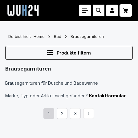
Zum Hauptinhalt springen
Waren
Du bist hier:
Home
Bad
Brausegarnituren
Produkte filtern
Brausegarnituren
Brausegarnituren für Dusche und Badewanne
Marke, Typ oder Artikel nicht gefunden?
Kontaktformular
1
2
3
Seite
Seite
Seite