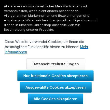
Alle Preise inklusive gesetzlicher Mehrwertsteuer zzgl.
Versandkosten
, wenn nicht anders beschrieben.
Alle genannten Markennamen und Bezeichnungen sind
eingetragene Warenzeichen ihrer jeweiligen Eigentümer und
dienen in unserem Onlineshop ausschließlich zur
Beschreibung unserer Produkte.
© 2026 WUH24.de - Weigel und Unger Heizungs- und
Diese Website verwendet Cookies, um Ihnen die
Sanitärtechnik GmbH
bestmögliche Funktionalität bieten zu können.
Mehr
Informationen
.
Datenschutzeinstellungen
Nur funktionale Cookies akzeptieren
Durch IT-Recht Kanzlei
Ausgewählte Cookies akzeptieren
Kundenmeinung:
Alle Cookies akzeptieren
SEHR GUT