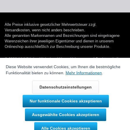
Alle Preise inklusive gesetzlicher Mehrwertsteuer zzgl.
Versandkosten
, wenn nicht anders beschrieben.
Alle genannten Markennamen und Bezeichnungen sind eingetragene
Warenzeichen ihrer jeweiligen Eigentümer und dienen in unserem
Onlineshop ausschließlich zur Beschreibung unserer Produkte.
© 2026 WUH24.de - Weigel und Unger Heizungs- und Sanitärtechnik
GmbH
Diese Website verwendet Cookies, um Ihnen die bestmögliche
Funktionalität bieten zu können.
Mehr Informationen
.
Datenschutzeinstellungen
Nur funktionale Cookies akzeptieren
Durch IT-Recht Kanzlei
Ausgewählte Cookies akzeptieren
Kundenmeinung:
Alle Cookies akzeptieren