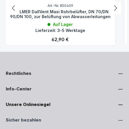
Art.-Nr. 850409
DALLMER DallVent Maxi Rohrbelüfter, DN 70/DN
90/DN 100, zur Belüftung von Abwasserleitungen
Auf Lager
Lieferzeit: 3-5 Werktage
Regulärer Preis:
62,90 €
Rechtliches
Info-Center
Unsere Onlinesiegel
Sicher bezahlen