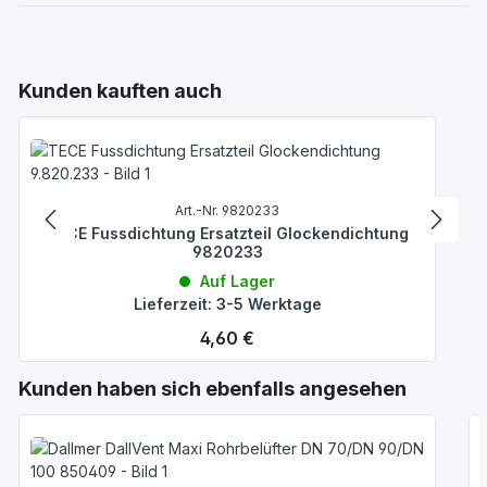
Produktgalerie überspringen
Kunden kauften auch
Art.-Nr. 9820233
TECE Fussdichtung Ersatzteil Glockendichtung
9820233
Auf Lager
Lieferzeit: 3-5 Werktage
Regulärer Preis:
4,60 €
Produktgalerie überspringen
Kunden haben sich ebenfalls angesehen