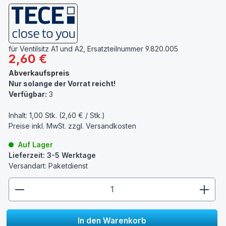
für Ventilsitz A1 und A2, Ersatzteilnummer 9.820.005
Regulärer Preis:
2,60 €
Abverkaufspreis
Nur solange der Vorrat reicht!
Verfügbar:
3
Inhalt:
1,00 Stk. (2,60 € / Stk.)
Preise inkl. MwSt. zzgl.
Versandkosten
Auf Lager
Lieferzeit: 3-5 Werktage
Versandart: Paketdienst
zentheme.component.product.quantitySelect.lege
In den Warenkorb