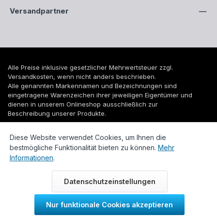
Versandpartner
Alle Preise inklusive gesetzlicher Mehrwertsteuer zzgl.
Versandkosten
, wenn nicht anders beschrieben.
Alle genannten Markennamen und Bezeichnungen sind
eingetragene Warenzeichen ihrer jeweiligen Eigentümer und
dienen in unserem Onlineshop ausschließlich zur
Beschreibung unserer Produkte.
© 2026 WUH24.de - Weigel und Unger Heizungs- und
Diese Website verwendet Cookies, um Ihnen die
Sanitärtechnik GmbH
bestmögliche Funktionalität bieten zu können.
Mehr
Informationen
.
Datenschutzeinstellungen
Nur funktionale Cookies akzeptieren
Durch IT-Recht Kanzlei