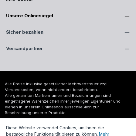
Unsere Onlinesiegel
Sicher bezahlen
Versandpartner
Alle Preise inklusive gesetzlicher Mehrwertsteuer zzgl.
Versandkosten
, wenn nicht anders beschrieben.
Alle genannten Markennamen und Bezeichnungen sind
eingetragene Warenzeichen ihrer jeweiligen Eigentümer und
dienen in unserem Onlineshop ausschließlich zur
Beschreibung unserer Produkte.
© 2026 WUH24.de - Weigel und Unger Heizungs- und
Diese Website verwendet Cookies, um Ihnen die
Sanitärtechnik GmbH
bestmögliche Funktionalität bieten zu können.
Mehr