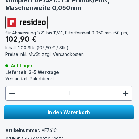
komplett AF74-1C für Primus/Plus,
Maschenweite 0,050mm
für Abmessung 1/2" bis 11/4", Filterfeinheit 0,050 mm (50 µm)
Regulärer Preis:
102,90 €
Inhalt:
1,00 Stk. (102,90 € / Stk.)
Preise inkl. MwSt. zzgl.
Versandkosten
Auf Lager
Lieferzeit: 3-5 Werktage
Versandart: Paketdienst
zentheme.component.product.quantitySelect.lege
In den Warenkorb
Artikelnummer:
AF741C