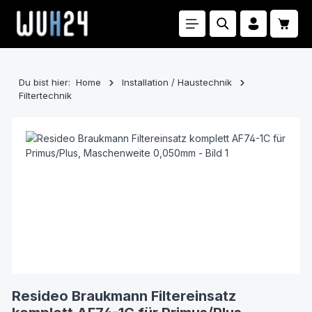
Zum Hauptinhalt springen
Waren
Du bist hier:
Home
Installation / Haustechnik
Filtertechnik
Bildergalerie überspringen
Resideo Braukmann Filtereinsatz