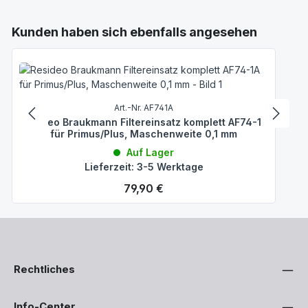
Produktgalerie überspringen
Kunden haben sich ebenfalls angesehen
Art.-Nr. AF741A
Resideo Braukmann Filtereinsatz komplett AF74-1A
für Primus/Plus, Maschenweite 0,1 mm
Auf Lager
Lieferzeit: 3-5 Werktage
Regulärer Preis:
79,90 €
Rechtliches
Info-Center