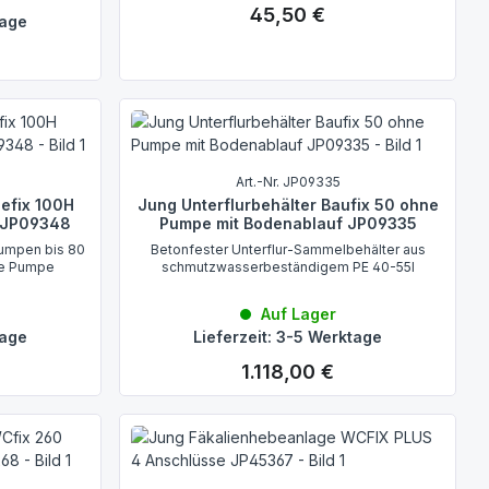
45,50 €
Regulärer Preis:
tage
Art.-Nr. JP09335
efix 100H
Jung Unterflurbehälter Baufix 50 ohne
 JP09348
Pumpe mit Bodenablauf JP09335
pumpen bis 80
Betonfester Unterflur-Sammelbehälter aus
hne Pumpe
schmutzwasserbeständigem PE 40-55l
Auf Lager
tage
Lieferzeit: 3-5 Werktage
1.118,00 €
Regulärer Preis: