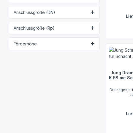
Anschlussgröße (DN)
Lie
Anschlussgröße (Rp)
Förderhöhe
Jung Drai
K ES mit S
Drainageset für Drainageschächte mit Sandfang
a
Lie