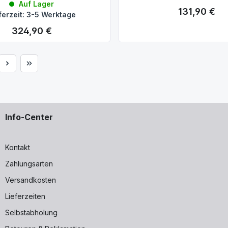
Auf Lager
131,90 €
Regulärer Preis:
ferzeit: 3-5 Werktage
324,90 €
Regulärer Preis:
e
Info-Center
Kontakt
Zahlungsarten
Versandkosten
Lieferzeiten
Selbstabholung