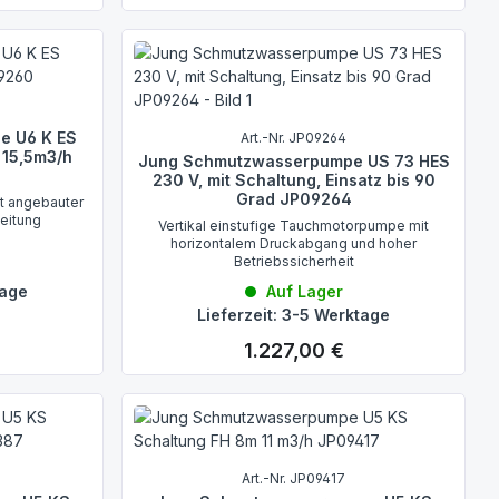
e U6 K ES
Art.-Nr. JP09264
 15,5m3/h
Jung Schmutzwasserpumpe US 73 HES
230 V, mit Schaltung, Einsatz bis 90
Grad JP09264
t angebauter
Leitung
Vertikal einstufige Tauchmotorpumpe mit
horizontalem Druckabgang und hoher
Betriebssicherheit
tage
Auf Lager
Lieferzeit: 3-5 Werktage
1.227,00 €
Regulärer Preis:
Art.-Nr. JP09417