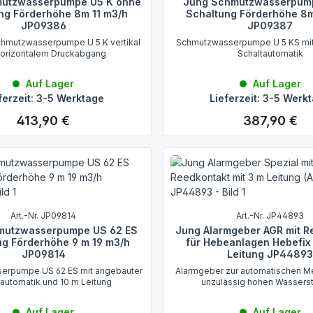
utzwasserpumpe U5 K ohne
Jung Schmutzwasserpum
ng Förderhöhe 8m 11 m3/h
Schaltung Förderhöhe 8m
JP09386
JP09387
chmutzwasserpumpe U 5 K vertikal
Schmutzwasserpumpe U 5 KS mit
horizontalem Druckabgang
Schaltautomatik
Auf Lager
Auf Lager
ferzeit: 3-5 Werktage
Lieferzeit: 3-5 Werk
413,90 €
387,90 €
Regulärer Preis:
Regulärer Preis:
Art.-Nr. JP09814
Art.-Nr. JP44893
mutzwasserpumpe US 62 ES
Jung Alarmgeber AGR mit R
ng Förderhöhe 9 m 19 m3/h
für Hebeanlagen Hebefix 
JP09814
Leitung JP4489
erpumpe US 62 ES mit angebauter
Alarmgeber zur automatischen M
tautomatik und 10 m Leitung
unzulässig hohen Wassers
Auf Lager
Auf Lager