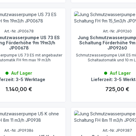
Art.-Nr. JP00678
Art.-Nr. JP09260
mutzwasserpumpe US 73 ES
Jung Schmutzwasserpump
ng Förderhöhe 9m 19m3/h
Schaltung Förderhöhe 9m
JP00678
JP09260
erpumpe US 73 ES mit angebauter
Schmutzwasserpumpe U6K ES mi
automatik FH 9m max 19 m3/h
Schaltautomatik und 10 m 
Auf Lager
Auf Lager
ferzeit: 3-5 Werktage
Lieferzeit: 3-5 Werk
1.140,00 €
725,00 €
Regulärer Preis:
Regulärer Preis:
Art.-Nr. JP09386
Art.-Nr. JP09387