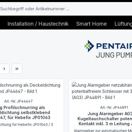
Installation / Haustechnik
Smart Home
Lüftun
e
Art.-Nr. JP44647
g Profilschnurring als
Art.-Nr. JP44891
ldichtung selbstklebend
Jung Alarmgeber AG3
47, für Hebefix JP01063
Kugeltauchschalter potent
Kontakt inkl. 3 m Leitun
chtung für Hebefix JP01063 / 3
Alarmgeber zur automatischen M