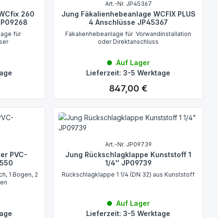
Art.-Nr. JP45367
WCfix 260
Jung Fäkalienhebeanlage WCFIX PLUS
JP09268
4 Anschlüsse JP45367
lage für
Fäkalienhebeanlage für Vorwandinstallation
ser
oder Direktanschluss
Auf Lager
tage
Lieferzeit: 3-5 Werktage
847,00 €
Regulärer Preis:
Art.-Nr. JP09739
ter PVC-
Jung Rückschlagklappe Kunststoff 1
3550
1/4'' JP09739
h, 1 Bogen, 2
Rückschlagklappe 1 1/4 (DN 32) aus Kunststoff
len
Auf Lager
tage
Lieferzeit: 3-5 Werktage