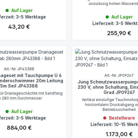
unzulässig hohen Wassers
Auf Lager
ferzeit: 3-5 Werktage
Auf Lager
Lieferzeit: 3-5 Werk
43,20 €
Regulärer Preis:
255,90 €
Regulärer Preis:
Art.-Nr. JP43388
nageset mit Tauchpumpe U 6
Art.-Nr. JP09267
onderschwimmer 20m Leitung
Jung Schmutzwasserpumpe
5m Seil JP43388
230 V, ohne Schaltung, Ein
Grad JP09267
b 280 mm Durchmesser
Vertikal einstufige Tauchmoto
horizontalem Druckabgang u
Betriebssicherheit
Auf Lager
ferzeit: 3-5 Werktage
Bestellware
Lieferzeit: 10-15 Wer
884,00 €
Regulärer Preis:
1.173,00 €
Regulärer Preis: