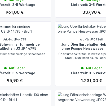
ferzeit: 3-5 Werktage
Lieferzeit: 3-5 Werk
961,00 €
337,90 €
Regulärer Preis:
Regulärer Preis:
Art.-Nr. JP44795
Art.-Nr. JP09348
Schwimmer für niedrige
Jung Überflurbehälter Heb
althöhen U3 JP44795
ohne Pumpe Heisswasser
immer für niedrige Schalthöhen
Überflurbehälter für Heißwasser
Grad C Nutzinhalt ca. 75 l o
Auf Lager
Auf Lager
ferzeit: 3-5 Werktage
Lieferzeit: 3-5 Werk
95,90 €
1.231,00 €
Regulärer Preis:
Regulärer Preis: