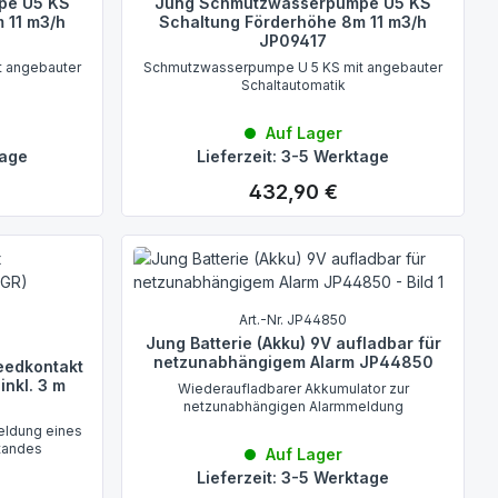
pe U5 KS
Jung Schmutzwasserpumpe U5 KS
 11 m3/h
Schaltung Förderhöhe 8m 11 m3/h
JP09417
 angebauter
Schmutzwasserpumpe U 5 KS mit angebauter
Schaltautomatik
Auf Lager
tage
Lieferzeit: 3-5 Werktage
432,90 €
Regulärer Preis:
Art.-Nr. JP44850
Jung Batterie (Akku) 9V aufladbar für
netzunabhängigem Alarm JP44850
eedkontakt
inkl. 3 m
Wiederaufladbarer Akkumulator zur
3
netzunabhängigen Alarmmeldung
eldung eines
tandes
Auf Lager
Lieferzeit: 3-5 Werktage