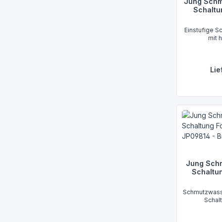
Jung Schm
Schaltu
Einstufige S
mit 
Lie
Jung Sch
Schaltu
Schmutzwass
Schal