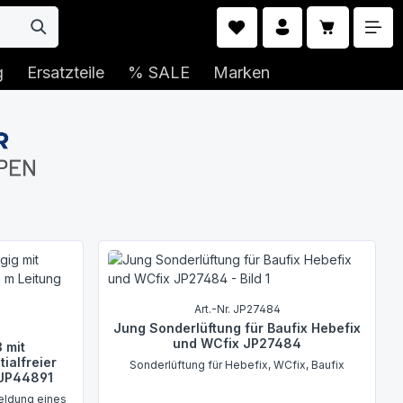
Warenkorb 
g
Ersatzteile
% SALE
Marken
Art.-Nr. JP27484
Jung Sonderlüftung für Baufix Hebefix
und WCfix JP27484
 mit
ialfreier
Sonderlüftung für Hebefix, WCfix, Baufix
g JP44891
eldung eines