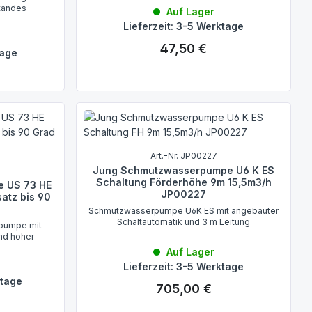
tandes
Auf Lager
Lieferzeit: 3-5 Werktage
47,50 €
Regulärer Preis:
tage
Art.-Nr. JP00227
Jung Schmutzwasserpumpe U6 K ES
Schaltung Förderhöhe 9m 15,5m3/h
 US 73 HE
JP00227
satz bis 90
Schmutzwasserpumpe U6K ES mit angebauter
Schaltautomatik und 3 m Leitung
rpumpe mit
nd hoher
Auf Lager
Lieferzeit: 3-5 Werktage
ktage
705,00 €
Regulärer Preis: