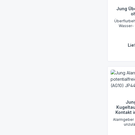
Jung Übe
o
Überflurbeh
Wasser- 
Lie
Jun
Kugeltau
Kontakt 
Alarmgeber 
unzul