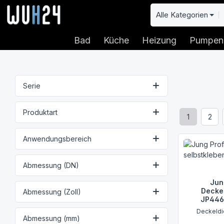
 Hauptinhalt springen
Zur Suche springen
Zur Hauptnavigation springen
Alle Kategorien
Bad
Küche
Heizung
Pumpen
Serie
Produktart
1
2
Seite
Seit
Anwendungsbereich
Abmessung (DN)
Jun
Decke
Abmessung (Zoll)
JP446
Deckeldi
Abmessung (mm)