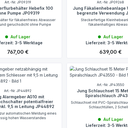
Art.-Nr. JP09319
Art.-Nr. JP09268
rflurbehälter Hebefix 100
Jung Fäkalienhebeanlage 
hne Pumpe JP09319
begrenzte Verwendung 
älter für fäkalienfreies Abwasser
Steckerfertige Kleinhebean
und geruchsdicht ohne Pumpe
fäkalienhaltiges Abwas
Auf Lager
Auf Lager
ferzeit: 3-5 Werktage
Lieferzeit: 3-5 Werk
767,00 €
639,00 €
Regulärer Preis:
Regulärer Preis:
Art.-Nr. JP43550
Jung Schlauchset 15 Me
Art.-Nr. JP44892
Spiralschlauch JP4
g Alarmgeber AG10 mit
chschalter potentialfreier
Schlauchset mit PVC-Spiralschlauc
inkl. 9,5 m Leitung JP44892
Schlauchtüllen, 2 Schel
zur automatischen Meldung eines
ässig hohen Wasserstandes
Auf Lager
Lieferzeit: 3-5 Werk