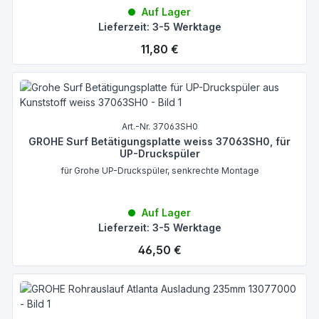
Auf Lager
Lieferzeit: 3-5 Werktage
Regulärer Preis:
11,80 €
Art.-Nr. 37063SH0
GROHE Surf Betätigungsplatte weiss 37063SH0, für
UP-Druckspüler
für Grohe UP-Druckspüler, senkrechte Montage
Auf Lager
Lieferzeit: 3-5 Werktage
Regulärer Preis:
46,50 €