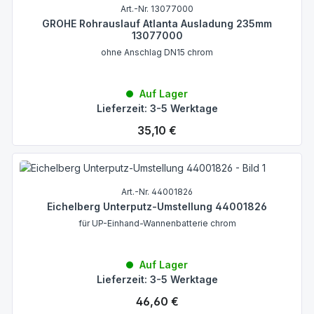
Art.-Nr. 13077000
GROHE Rohrauslauf Atlanta Ausladung 235mm
13077000
ohne Anschlag DN15 chrom
Auf Lager
Lieferzeit: 3-5 Werktage
Regulärer Preis:
35,10 €
Art.-Nr. 44001826
Eichelberg Unterputz-Umstellung 44001826
für UP-Einhand-Wannenbatterie chrom
Auf Lager
Lieferzeit: 3-5 Werktage
Regulärer Preis:
46,60 €