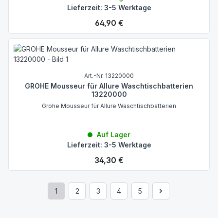
Lieferzeit: 3-5 Werktage
Regulärer Preis:
64,90 €
Art.-Nr. 13220000
GROHE Mousseur für Allure Waschtischbatterien
13220000
Grohe Mousseur für Allure Waschtischbatterien
Auf Lager
Lieferzeit: 3-5 Werktage
Regulärer Preis:
34,30 €
1
2
3
4
5
Seite
Seite
Seite
Seite
Seite