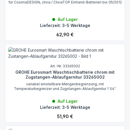
für CosimaDESIGN, clivia / CliviaTOP Einhand-Batterien bis 05/2012
Auf Lager
Lieferzeit: 3-5 Werktage
Regulärer Preis:
62,90 €
Art.-Nr. 33265002
GROHE Eurosmart Waschtischbatterie chrom mit
Zugstangen-Ablaufgarnitur 33265002
variabel einstellbare Mengenbegrenzung, mit
Temperaturbegrenzer und Zugstangen-Ablaufgarnitur 1 1/4''
Auf Lager
Lieferzeit: 3-5 Werktage
Regulärer Preis:
51,90 €