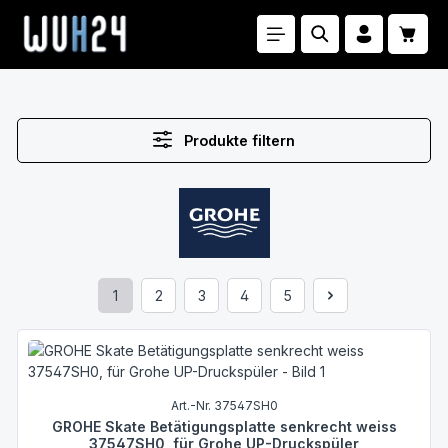
Zum Hauptinhalt springen
Waren
Produkte filtern
1
2
3
4
5
Seite
Seite
Seite
Seite
Seite
Art.-Nr. 37547SH0
GROHE Skate Betätigungsplatte senkrecht weiss
37547SH0, für Grohe UP-Druckspüler