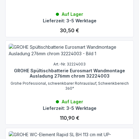
Auf Lager
Lieferzeit: 3-5 Werktage
Regulärer Preis:
30,50 €
Art.-Nr. 32224003
GROHE Spültischbatterie Eurosmart Wandmontage
Ausladung 276mm chrom 32224003
Grohe Professional, schwenkbarer Rohrauslauf, Schwenkbereich
360°
Auf Lager
Lieferzeit: 3-5 Werktage
Regulärer Preis:
110,90 €