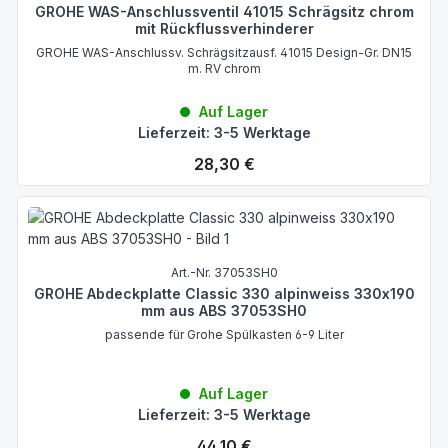
GROHE WAS-Anschlussventil 41015 Schrägsitz chrom
mit Rückflussverhinderer
GROHE WAS-Anschlussv. Schrägsitzausf. 41015 Design-Gr. DN15
m. RV chrom
Auf Lager
Lieferzeit: 3-5 Werktage
Regulärer Preis:
28,30 €
Art.-Nr. 37053SH0
GROHE Abdeckplatte Classic 330 alpinweiss 330x190
mm aus ABS 37053SH0
passende für Grohe Spülkasten 6-9 Liter
Auf Lager
Lieferzeit: 3-5 Werktage
Regulärer Preis:
44,10 €