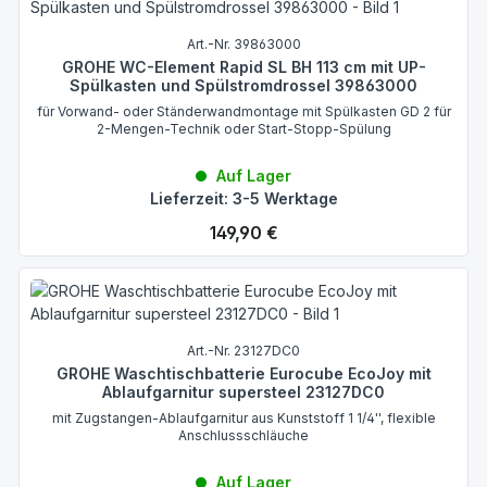
Art.-Nr. 39863000
GROHE WC-Element Rapid SL BH 113 cm mit UP-
Spülkasten und Spülstromdrossel 39863000
für Vorwand- oder Ständerwandmontage mit Spülkasten GD 2 für
2-Mengen-Technik oder Start-Stopp-Spülung
Auf Lager
Lieferzeit: 3-5 Werktage
Regulärer Preis:
149,90 €
Art.-Nr. 23127DC0
GROHE Waschtischbatterie Eurocube EcoJoy mit
Ablaufgarnitur supersteel 23127DC0
mit Zugstangen-Ablaufgarnitur aus Kunststoff 1 1/4'', flexible
Anschlussschläuche
Auf Lager