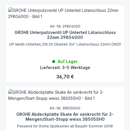
Art.-Nr. 29804000
GROHE Unterputzventil UP Unterteil Lötanschluss
22mm 29804000
UP-Ventil-Unterteil, DN 20 Oberteil 3/4" Lötanschluss 22mm DN20
Auf Lager
Lieferzeit: 3-5 Werktage
Regulärer Preis:
36,70 €
Art.-Nr. 38505SH0
GROHE Abdeckplatte Skate Air senkrecht für 2-
Mengen/Start-Stopp weiss 38505SH0
Passend für Grohe Spülkasten ab Baujahr Sommer 2008