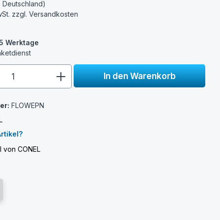
n Deutschland)
wSt. zzgl.
Versandkosten
3-5 Werktage
aketdienst
e.component.product.quantitySelect.
In den Warenkorb
er:
FLOWEPN
L
rtikel?
el von CONEL