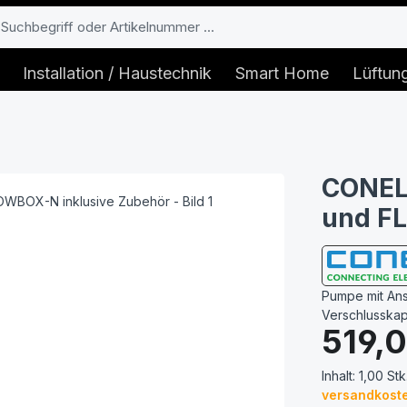
Installation / Haustechnik
Smart Home
Lüftun
CONEL
und F
Pumpe mit Ans
Verschlusska
Regulärer Prei
519,
Inhalt:
1,00 Stk
versandkoste