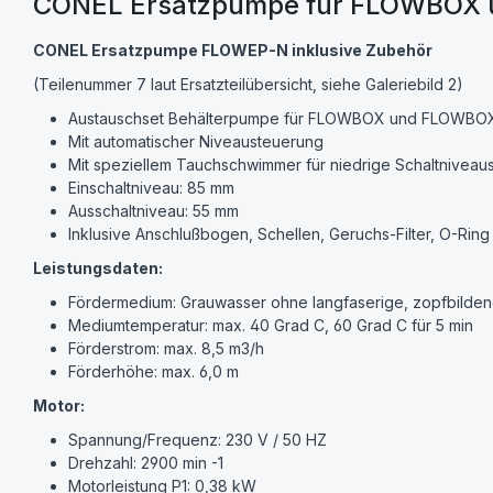
CONEL Ersatzpumpe für FLOWBOX u
CONEL Ersatzpumpe FLOWEP-N inklusive Zubehör
(Teilenummer 7 laut Ersatzteilübersicht, siehe Galeriebild 2)
Austauschset Behälterpumpe für FLOWBOX und FLOWBO
Mit automatischer Niveausteuerung
Mit speziellem Tauchschwimmer für niedrige Schaltniveau
Einschaltniveau: 85 mm
Ausschaltniveau: 55 mm
Inklusive Anschlußbogen, Schellen, Geruchs-Filter, O-R
Leistungsdaten:
Fördermedium: Grauwasser ohne langfaserige, zopfbild
Mediumtemperatur: max. 40 Grad C, 60 Grad C für 5 min
Förderstrom: max. 8,5 m3/h
Förderhöhe: max. 6,0 m
Motor:
Spannung/Frequenz: 230 V / 50 HZ
Drehzahl: 2900 min -1
Motorleistung P1: 0,38 kW