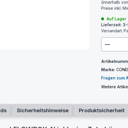
(innerhalb vo
Preise inkl. M
Auf Lager
Lieferzeit: 
Versandart: P
zenthem
Artikelnumm
Marke:
CONE
Fragen zum A
Weitere Artik
ads
Sicherheitshinweise
Produktsicherheit