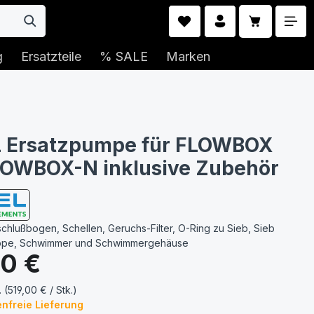
Warenkorb 
g
Ersatzteile
% SALE
Marken
 Ersatzpumpe für FLOWBOX
LOWBOX-N inklusive Zubehör
chlußbogen, Schellen, Geruchs-Filter, O-Ring zu Sieb, Sieb
ppe, Schwimmer und Schwimmergehäuse
s:
00 €
. (519,00 € / Stk.)
nfreie Lieferung