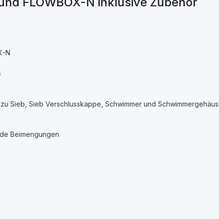
nd FLOWBOX-N inklusive Zubehör
X-N
s
ing zu Sieb, Sieb Verschlusskappe, Schwimmer und Schwimmergehäu
ende Beimengungen