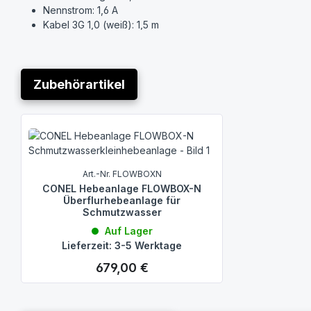
Nennstrom: 1,6 A
Kabel 3G 1,0 (weiß): 1,5 m
Isolationsklasse: B
Schutzart: IP 68
Mantelstromkühlung mit eingebautem Temperaturwächter z
Zubehörartikel
Hydraulik:
Vortex Laufrad
Produktgalerie überspringen
freier Kugeldurchgang 12 mm
Werkstoffe:
Pumpengehäuse: Polypropylen
Art.-Nr. FLOWBOXN
Laufrad und Sieb: Polyamid
CONEL Hebeanlage FLOWBOX-N
Motorwelle: Edelstahl (1.4028)
Überflurhebeanlage für
Schmutzwasser
Dichtungen: NBR
Auf Lager
Marke: CONEL
Lieferzeit: 3-5 Werktage
Modell: FLOW
Artikelnummer: FLOWEPN
679,00 €
Regulärer Preis:
Bitte beachten:
Wegen Modelländerung durch den Hersteller is