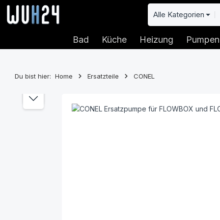
 Hauptinhalt springen
Zur Suche springen
Zur Hauptnavigation springen
Alle Kategorien
Bad
Küche
Heizung
Pumpen
Du bist hier:
Home
Ersatzteile
CONEL
Bildergalerie überspringen