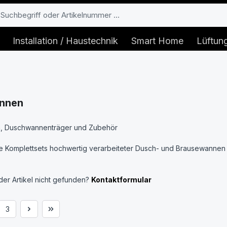
Installation / Haustechnik
Smart Home
Lüftun
nnen
, Duschwannenträger und Zubehör
ie Komplettsets hochwertig verarbeiteter Dusch- und Brausewannen
er Artikel nicht gefunden?
Kontaktformular
3
e
Seite