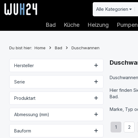
 Hauptinhalt springen
Zur Suche springen
Zur Hauptnavigation springen
Alle Kategorien
Bad
Küche
Heizung
Pumpen
Du bist hier:
Home
Bad
Duschwannen
Duschwa
Hersteller
Duschwannen
Serie
Hier finden S
Bad.
Produktart
Marke, Typ od
Abmessung (mm)
1
2
Seite
Seit
Bauform