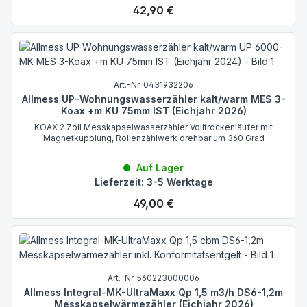
Regulärer Preis:
42,90 €
Art.-Nr. 0431932206
Allmess UP-Wohnungswasserzähler kalt/warm MES 3-
Koax +m KU 75mm IST (Eichjahr 2026)
KOAX 2 Zoll Messkapselwasserzähler Volltrockenläufer mit
Magnetkupplung, Rollenzählwerk drehbar um 360 Grad
Auf Lager
Lieferzeit: 3-5 Werktage
Regulärer Preis:
49,00 €
Art.-Nr. 560223000006
Allmess Integral-MK-UltraMaxx Qp 1,5 m3/h DS6-1,2m
Messkapselwärmezähler (Eichjahr 2026)