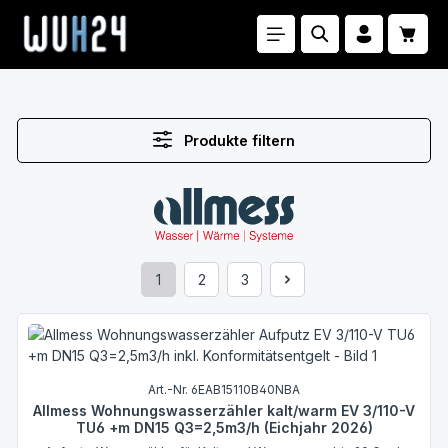
Zum Hauptinhalt springen
Waren
Produkte filtern
1
2
3
Seite
Seite
Seite
Art.-Nr. 6EAB15110B40NBA
Allmess Wohnungswasserzähler kalt/warm EV 3/110-V
TU6 +m DN15 Q3=2,5m3/h (Eichjahr 2026)