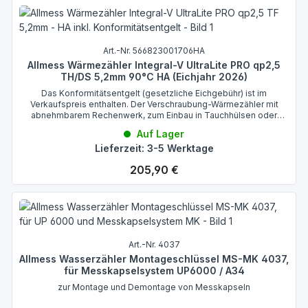
Art.-Nr. 566823001706HA
Allmess Wärmezähler Integral-V UltraLite PRO qp2,5
TH/DS 5,2mm 90°C HA (Eichjahr 2026)
Das Konformitätsentgelt (gesetzliche Eichgebühr) ist im
Verkaufspreis enthalten. Der Verschraubung-Wärmezähler mit
abnehmbarem Rechenwerk, zum Einbau in Tauchhülsen oder
Direktmessungseinbausätzen mittels Direktmessungsadapter.
Auf Lager
Lieferzeit: 3-5 Werktage
Regulärer Preis:
205,90 €
Art.-Nr. 4037
Allmess Wasserzähler Montageschlüssel MS-MK 4037,
für Messkapselsystem UP6000 / A34
zur Montage und Demontage von Messkapseln