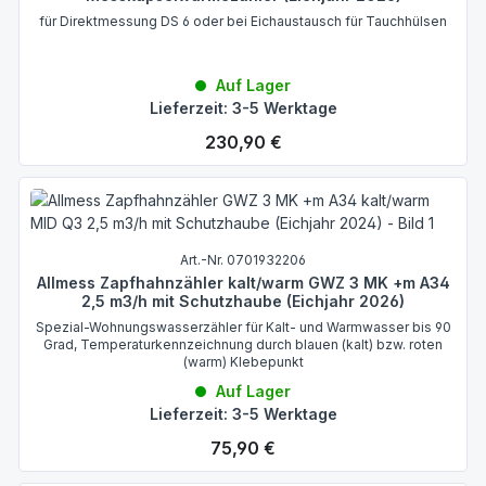
für Direktmessung DS 6 oder bei Eichaustausch für Tauchhülsen
Auf Lager
Lieferzeit: 3-5 Werktage
Regulärer Preis:
230,90 €
Art.-Nr. 0701932206
Allmess Zapfhahnzähler kalt/warm GWZ 3 MK +m A34
2,5 m3/h mit Schutzhaube (Eichjahr 2026)
Spezial-Wohnungswasserzähler für Kalt- und Warmwasser bis 90
Grad, Temperaturkennzeichnung durch blauen (kalt) bzw. roten
(warm) Klebepunkt
Auf Lager
Lieferzeit: 3-5 Werktage
Regulärer Preis:
75,90 €