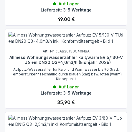
Auf Lager
Lieferzeit: 3-5 Werktage
Regulärer Preis:
49,00 €
Art.-Nr. 6EAB20130C40NBA
Allmess Wohnungswasserzähler kalt/warm EV 5/130-V
TU6 +m DN20 Q3=4,0m3/h (Eichjahr 2026)
Aufputz-Wasserzähler für Kalt- und Warmwasser bis 90 Grad,
Temperaturkennzeichnung durch blauen (kalt) bzw. roten (warm)
Klebepunkt
Auf Lager
Lieferzeit: 3-5 Werktage
Regulärer Preis:
35,90 €