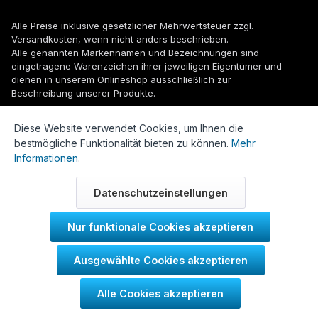
Alle Preise inklusive gesetzlicher Mehrwertsteuer zzgl.
Versandkosten
, wenn nicht anders beschrieben.
Alle genannten Markennamen und Bezeichnungen sind
eingetragene Warenzeichen ihrer jeweiligen Eigentümer und
dienen in unserem Onlineshop ausschließlich zur
Beschreibung unserer Produkte.
© 2026 WUH24.de - Weigel und Unger Heizungs- und
Diese Website verwendet Cookies, um Ihnen die
Sanitärtechnik GmbH
bestmögliche Funktionalität bieten zu können.
Mehr
Informationen
.
Datenschutzeinstellungen
Nur funktionale Cookies akzeptieren
Durch IT-Recht Kanzlei
Ausgewählte Cookies akzeptieren
Kundenmeinung:
Alle Cookies akzeptieren
SEHR GUT