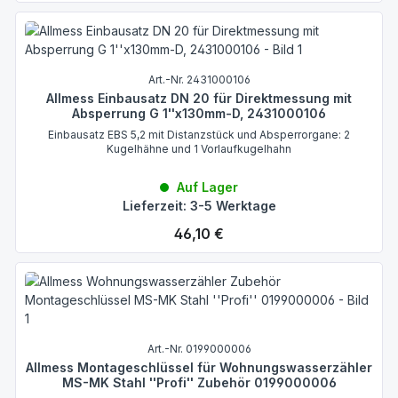
Art.-Nr. 2431000106
Allmess Einbausatz DN 20 für Direktmessung mit
Absperrung G 1''x130mm-D, 2431000106
Einbausatz EBS 5,2 mit Distanzstück und Absperrorgane: 2
Kugelhähne und 1 Vorlaufkugelhahn
Auf Lager
Lieferzeit: 3-5 Werktage
Regulärer Preis:
46,10 €
Art.-Nr. 0199000006
Allmess Montageschlüssel für Wohnungswasserzähler
MS-MK Stahl ''Profi'' Zubehör 0199000006