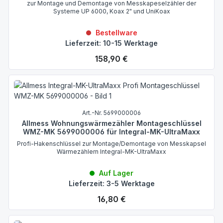
zur Montage und Demontage von Messkapeselzähler der
Systeme UP 6000, Koax 2" und UniKoax
Bestellware
Lieferzeit: 10-15 Werktage
Regulärer Preis:
158,90 €
Art.-Nr. 5699000006
Allmess Wohnungswärmezähler Montageschlüssel
WMZ-MK 5699000006 für Integral-MK-UltraMaxx
Profi-Hakenschlüssel zur Montage/Demontage von Messkapsel
Wärmezählern Integral-MK-UltraMaxx
Auf Lager
Lieferzeit: 3-5 Werktage
Regulärer Preis:
16,80 €