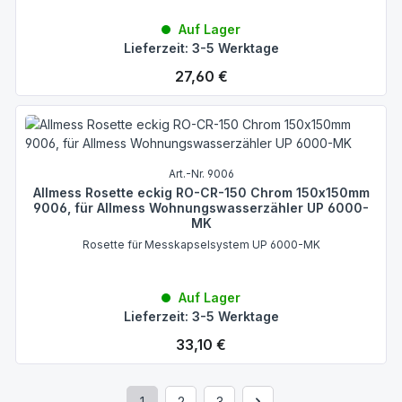
Auf Lager
Lieferzeit: 3-5 Werktage
Regulärer Preis:
27,60 €
Art.-Nr. 9006
Allmess Rosette eckig RO-CR-150 Chrom 150x150mm
9006, für Allmess Wohnungswasserzähler UP 6000-
MK
Rosette für Messkapselsystem UP 6000-MK
Auf Lager
Lieferzeit: 3-5 Werktage
Regulärer Preis:
33,10 €
1
2
3