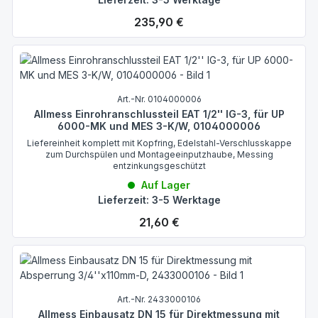
Regulärer Preis:
235,90 €
Art.-Nr. 0104000006
Allmess Einrohranschlussteil EAT 1/2'' IG-3, für UP
6000-MK und MES 3-K/W, 0104000006
Liefereinheit komplett mit Kopfring, Edelstahl-Verschlusskappe
zum Durchspülen und Montageeinputzhaube, Messing
entzinkungsgeschützt
Auf Lager
Lieferzeit: 3-5 Werktage
Regulärer Preis:
21,60 €
Art.-Nr. 2433000106
Allmess Einbausatz DN 15 für Direktmessung mit