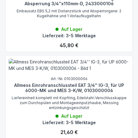
Absperrung 3/4''x110mm-D, 2433000106
Einbausatz EBS 5,2 mit Distanzstück und Absperrorgane: 2
Kugelhähne und 1 Vorlaufkugelhahn
Auf Lager
Lieferzeit: 3-5 Werktage
Regulärer Preis:
45,80 €
Art.-Nr. 0103000006
Allmess Einrohranschlussteil EAT 3/4'' IG-3, für UP
6000-MK und MES 3-K/W, 0103000006
Liefereinheit komplett mit Kopfring, Edelstahl-Verschlusskappe
zum Durchspülen und Montageeinputzhaube, Messing
entzinkungsgeschützt
Auf Lager
Lieferzeit: 3-5 Werktage
Regulärer Preis:
21,60 €