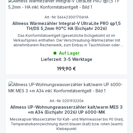
Art.-Nr. 566423001706HA
Allmess Wärmezähler Integral-V UltraLite PRO qp1,5
TH/DS 5,2mm 90°C HA (Eichjahr 2026)
Das Konformitätsentgelt (gesetzliche Eichgebühr) ist im
Verkaufspreis enthalten. Der Verschraubung-Wärmezähler mit
abnehmbarem Rechenwerk, zum Einbau in Tauchhülsen oder
Direktmessungseinbausätzen mittels Direktmessungsadapter.
Auf Lager
Lieferzeit: 3-5 Werktage
Regulärer Preis:
199,90 €
Art.-Nr. 0201932206
Allmess UP-Wohnungswasserzähler kalt/warm MES 3
+m A34 (Eichjahr 2026) UP 6000-MK
Messkapsel Wasserzähler für Kalt- und Warmwasser bis 90 Grad,
Temperaturkennzeichnung durch blauen (kalt) bzw. roten (warm)
Klebepunkt