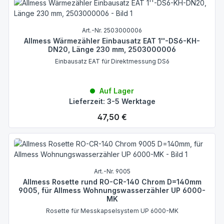
Art.-Nr. 2503000006
Allmess Wärmezähler Einbausatz EAT 1''-DS6-KH-
DN20, Länge 230 mm, 2503000006
Einbausatz EAT für Direktmessung DS6
Auf Lager
Lieferzeit: 3-5 Werktage
Regulärer Preis:
47,50 €
Art.-Nr. 9005
Allmess Rosette rund RO-CR-140 Chrom D=140mm
9005, für Allmess Wohnungswasserzähler UP 6000-
MK
Rosette für Messkapselsystem UP 6000-MK