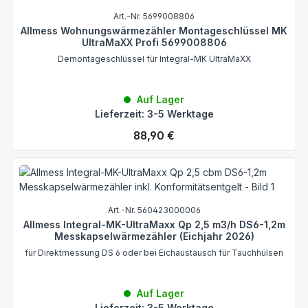
Art.-Nr. 5699008806
Allmess Wohnungswärmezähler Montageschlüssel MK
UltraMaXX Profi 5699008806
Demontageschlüssel für Integral-MK UltraMaXX
Auf Lager
Lieferzeit: 3-5 Werktage
Regulärer Preis:
88,90 €
Art.-Nr. 560423000006
Allmess Integral-MK-UltraMaxx Qp 2,5 m3/h DS6-1,2m
Messkapselwärmezähler (Eichjahr 2026)
für Direktmessung DS 6 oder bei Eichaustausch für Tauchhülsen
Auf Lager
Lieferzeit: 3-5 Werktage