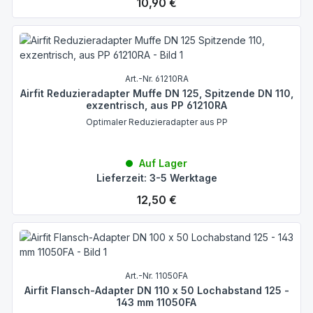
Regulärer Preis:
10,90 €
Art.-Nr. 61210RA
Airfit Reduzieradapter Muffe DN 125, Spitzende DN 110,
exzentrisch, aus PP 61210RA
Optimaler Reduzieradapter aus PP
Auf Lager
Lieferzeit: 3-5 Werktage
Regulärer Preis:
12,50 €
Art.-Nr. 11050FA
Airfit Flansch-Adapter DN 110 x 50 Lochabstand 125 -
143 mm 11050FA