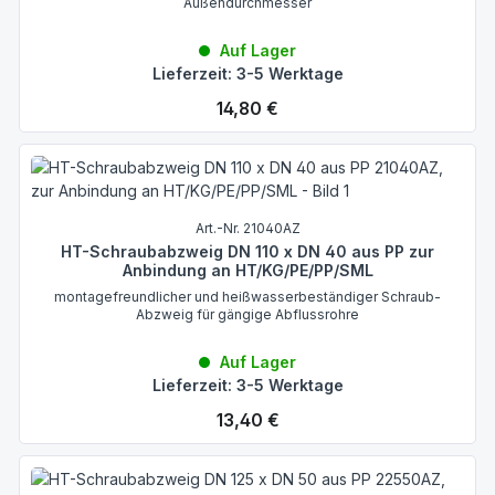
Außendurchmesser
Auf Lager
Lieferzeit: 3-5 Werktage
Regulärer Preis:
14,80 €
Art.-Nr. 21040AZ
HT-Schraubabzweig DN 110 x DN 40 aus PP zur
Anbindung an HT/KG/PE/PP/SML
montagefreundlicher und heißwasserbeständiger Schraub-
Abzweig für gängige Abflussrohre
Auf Lager
Lieferzeit: 3-5 Werktage
Regulärer Preis:
13,40 €