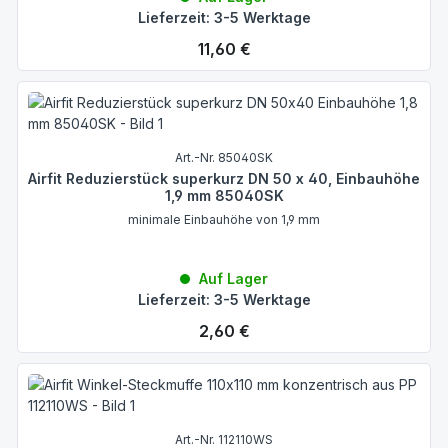
Lieferzeit: 3-5 Werktage
Regulärer Preis:
11,60 €
Art.-Nr. 85040SK
Airfit Reduzierstück superkurz DN 50 x 40, Einbauhöhe
1,9 mm 85040SK
minimale Einbauhöhe von 1,9 mm
Auf Lager
Lieferzeit: 3-5 Werktage
Regulärer Preis:
2,60 €
Art.-Nr. 112110WS