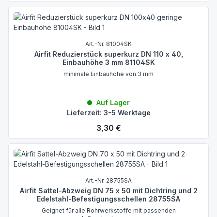
Art.-Nr. 81004SK
Airfit Reduzierstück superkurz DN 110 x 40,
Einbauhöhe 3 mm 81104SK
minimale Einbauhöhe von 3 mm
Auf Lager
Lieferzeit: 3-5 Werktage
Regulärer Preis:
3,30 €
Art.-Nr. 28755SA
Airfit Sattel-Abzweig DN 75 x 50 mit Dichtring und 2
Edelstahl-Befestigungsschellen 28755SA
Geignet für alle Rohrwerkstoffe mit passenden