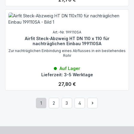
Art.-Nr. 199110SA
Airfit Steck-Abzweig HT DN 110 x 110 für
nachträglichen Einbau 199110SA
Zur nachträglichen Einbindung eines Abflusses in ein bestehendes
Rohr
Auf Lager
Lieferzeit: 3-5 Werktage
Regulärer Preis:
27,80 €
1
2
3
4
Seite
Seite
Seite
Seite