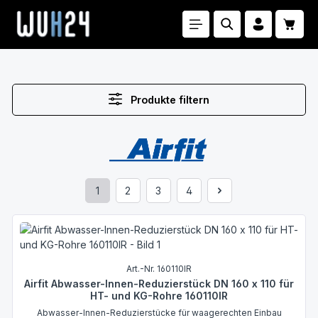
Zum Hauptinhalt springen
Waren
Produkte filtern
1
2
3
4
Seite
Seite
Seite
Seite
Art.-Nr. 160110IR
Airfit Abwasser-Innen-Reduzierstück DN 160 x 110 für
HT- und KG-Rohre 160110IR
Abwasser-Innen-Reduzierstücke für waagerechten Einbau