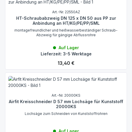
Art.-Nr. 22550AZ
HT-Schraubabzweig DN 125 x DN 50 aus PP zur
Anbindung an HT/KG/PE/PP/SML
montagefreundlicher und heißwasserbeständiger Schraub-
Abzweig für gängige Abflussrohre
Auf Lager
Lieferzeit: 3-5 Werktage
Regulärer Preis:
13,40 €
Art.-Nr. 20000KS
Airfit Kreisschneider D 57 mm Lochsäge für Kunststoff
20000KS
Lochsäge zum Schneiden von Kunststoffrohren
Auf Lager